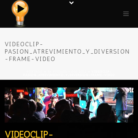
VIDEOCLIP-
PASION_ATREVIMIENTO_Y_DIVERSION
-FRAME-VIDEO
PORTADA
»
69 PÉTALOS – DIC 2012
»
VIDEOCLIP-
PASION_ATREVIMIENTO_Y_DIVERSION-FRAME-VIDEO
VIDEOCLIP-