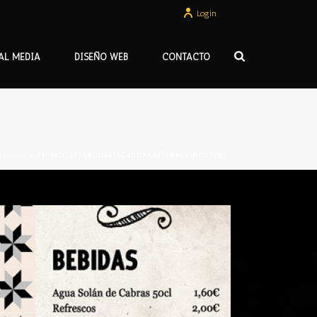
Login
AL MEDIA
DISEÑO WEB
CONTACTO
TERIOR
»
F5FB90_3F7E800641FC4DD7A4FEF89E358CD72B