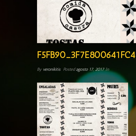
F5FB90_3F7E800641FC4
By
veronikitis
Posted
agosto 17, 2017
In