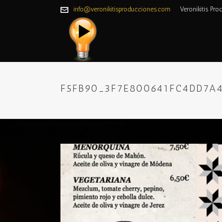
info@veronikitisproducciones.com
Veronikitis Pro
F5FB90_3F7E800641FC4DD7A