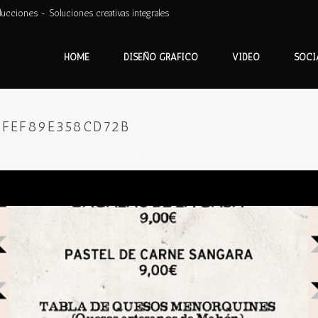
ducciones - Soluciones creativas integrales
HOME
DISEÑO GRÁFICO
VIDEO
SOCI
4FEF89E358CD72B
PORTADA
»
CARTA RESTAURANTE BENDITA LOCURA IN