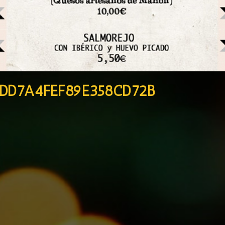
DD7A4FEF89E358CD72B