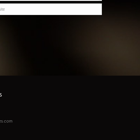
S
nes.com