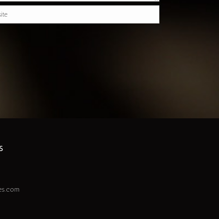
S
nes.com