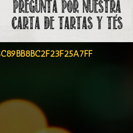
4C89BB8BC2F23F25A7FF