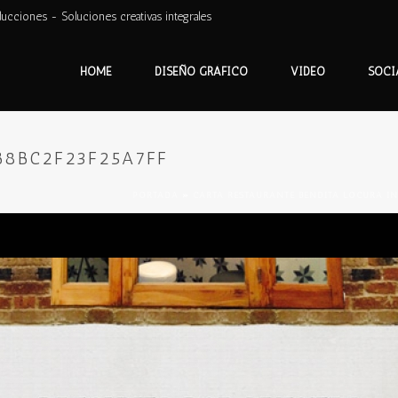
ducciones - Soluciones creativas integrales
HOME
DISEÑO GRÁFICO
VIDEO
SOCI
B8BC2F23F25A7FF
PORTADA
»
CARTA RESTAURANTE BENDITA LOCURA IN