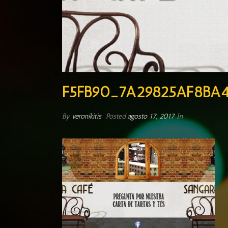
F5FB90_7A29825AF8BA
By
veronikitis
Posted
agosto 17, 2017
In