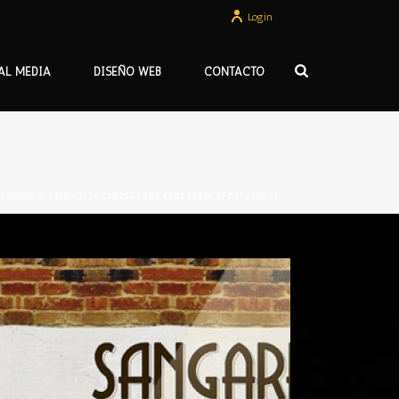
Login
AL MEDIA
DISEÑO WEB
CONTACTO
TERIOR
»
F5FB90_7A29825AF8BA4C89BB8BC2F23F25A7FF