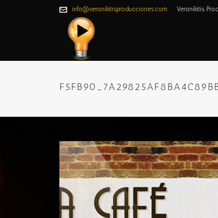
info@veronikitisproducciones.com
Veronikitis Pro
F5FB90_7A29825AF8BA4C89B