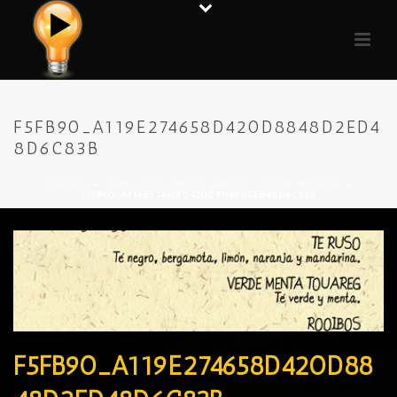
F5FB90_A119E274658D420D8848D2ED4
8D6C83B
PORTADA
»
CARTA RESTAURANTE BENDITA LOCURA INTERIOR
»
F5FB90_A119E274658D420D8848D2ED48D6C83B
F5FB90_A119E274658D420D88