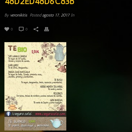
48D2ED48D6C83B
By
veronikitis
Posted
agosto 17, 2017
In
0
0