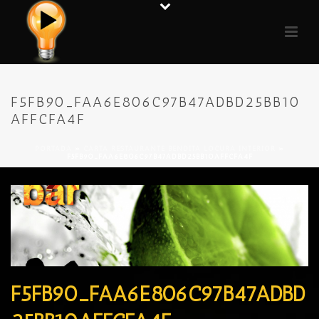
F5FB90_FAA6E806C97B47ADBD25BB10
AFFCFA4F
PORTADA
»
CARTA RESTAURANTE BENDITA LOCURA INTERIOR
»
F5FB90_FAA6E806C97B47ADBD25BB10AFFCFA4F
F5FB90_FAA6E806C97B47ADBD