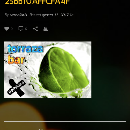
25BB10AFFCFA4F
By
veronikitis
Posted
agosto 17, 2017
In
0
0