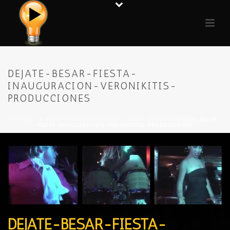
DEJATE-BESAR-FIESTA-
INAUGURACION-VERONIKITIS-
PRODUCCIONES
PORTADA
»
VIDEO PROMOCIONAL BAR «DÉJATE BESAR»
»
DEJATE-BESAR-
FIESTA-INAUGURACION-VERONIKITIS-PRODUCCIONES
DEJATE-BESAR-FIESTA-